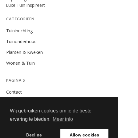
Luxe Tuin inspireert.
CATEGORIEËN
Tuininrichting
Tuinonderhoud
Planten & Kweken
Wonen & Tuin
PAGINA'S
Contact
Privacybeleid
Wij gebruiken cookies om je de beste
Algemene Voorwaarden
ervaring te bieden.
Meer info
Adverteren
Decline
Allow cookies