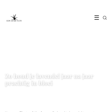
☰
PLANTEN & KWEKEN
Zo houd je lavendel jaar na jaar
prachtig in bloei
8 June 2026
·
5 min leestijd