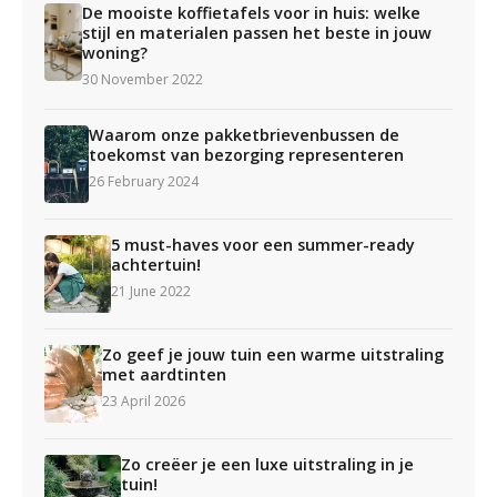
De mooiste koffietafels voor in huis: welke
stijl en materialen passen het beste in jouw
woning?
30 November 2022
Waarom onze pakketbrievenbussen de
toekomst van bezorging representeren
26 February 2024
5 must-haves voor een summer-ready
achtertuin!
21 June 2022
Zo geef je jouw tuin een warme uitstraling
met aardtinten
23 April 2026
Zo creëer je een luxe uitstraling in je
tuin!