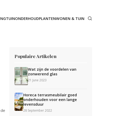
ING
TUINONDERHOUD
PLANTEN
WONEN & TUIN
Populaire Artikelen
Wat zijn de voordelen van
zonwerend glas
21 June 2023
Horeca terrasmeubilair goed
onderhouden voor een lange
levensduur
 de
28 September 2022