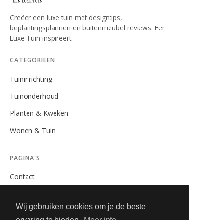
Creëer een luxe tuin met designtips,
beplantingsplannen en buitenmeubel reviews. Een
Luxe Tuin inspireert.
CATEGORIEËN
Tuininrichting
Tuinonderhoud
Planten & Kweken
Wonen & Tuin
PAGINA'S
Contact
Privacybeleid
Wij gebruiken cookies om je de beste
Algemene Voorwaarden
ervaring te bieden.
Meer info